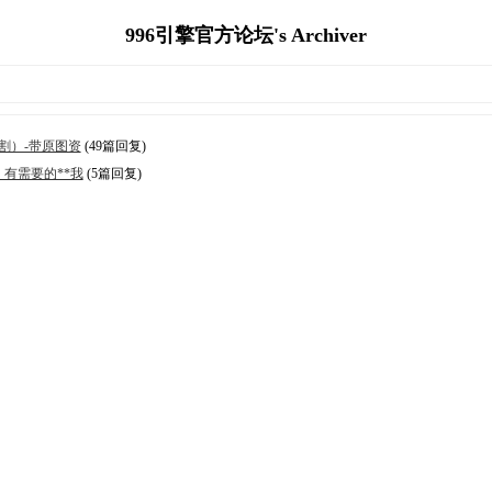
996引擎官方论坛's Archiver
切割）-带原图资
(49篇回复)
有需要的**我
(5篇回复)