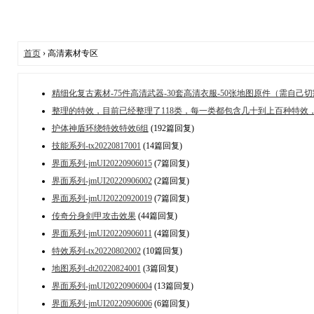
首页
› 高清素材专区
精细化复古素材-75件高清武器-30套高清衣服-50张地图原件（需自己
整理的特效，目前已经整理了118类，每一类都包含几十到上百种特效，
护体神盾环绕特效特效6组
(192篇回复)
技能系列-tx20220817001
(14篇回复)
界面系列-jmUI20220906015
(7篇回复)
界面系列-jmUI20220906002
(2篇回复)
界面系列-jmUI20220920019
(7篇回复)
传奇分身剑甲攻击效果
(44篇回复)
界面系列-jmUI20220906011
(4篇回复)
特效系列-tx20220802002
(10篇回复)
地图系列-dt20220824001
(3篇回复)
界面系列-jmUI20220906004
(13篇回复)
界面系列-jmUI20220906006
(6篇回复)