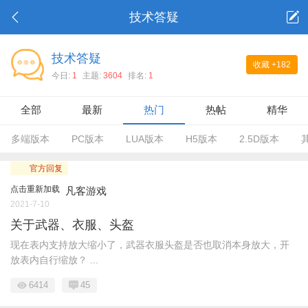
技术答疑
技术答疑
收藏
+182
今日:
1
主题:
3604
排名:
1
全部
最新
热门
热帖
精华
多端版本
PC版本
LUA版本
H5版本
2.5D版本
官方回复
点击重新加载
凡客游戏
2021-7-10
关于武器、衣服、头盔
现在表内支持放大缩小了，武器衣服头盔是否也取消本身放大，开
放表内自行缩放？ ...
6414
45