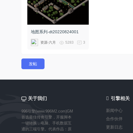
地图系列-dt20220824001
资源-六月
5283
3
引
发帖
关于我们

引擎相关
擎
新闻中心
996引擎(www.996M2.com)GM
首选最佳传奇引擎，开服脚本
合作伙伴
一键转换，电脑、手机数据互
更新日志
通的三端引擎。代表作品：原