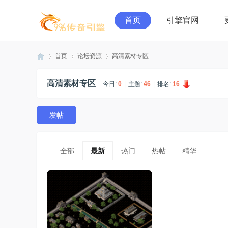
首页
引擎官网
首页
论坛资源
高清素材专区
高清素材专区
今日:
0
|
主题:
46
|
排名:
16
99
»
›
›
发帖
全部
最新
热门
热帖
精华
6