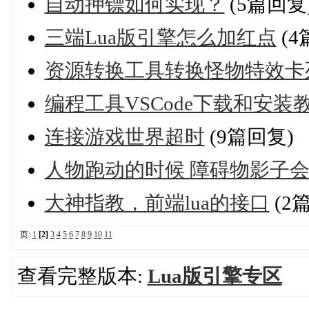
自动押镖如何实现？
(5篇回复
三端Lua版引擎怎么加红点
(4
资源转换工具转换怪物特效卡
编程工具VSCode下载和安装
连接游戏世界超时
(9篇回复)
人物跑动的时候 障碍物影子
大神指教，前端lua的接口
(2
页:
1
[2]
3
4
5
6
7
8
9
10
11
查看完整版本:
Lua版引擎专区