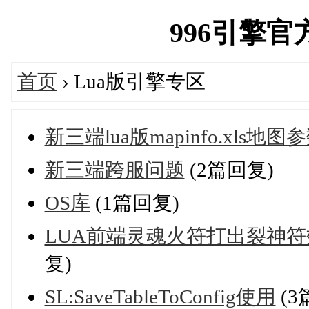
996引擎官方论
首页
› Lua版引擎专区
新三端lua版mapinfo.xls
新三端跨服问题
(2篇回复)
OS库
(1篇回复)
LUA前端灵魂火符打出裂神符效果
复)
SL:SaveTableToConfig使用
(3