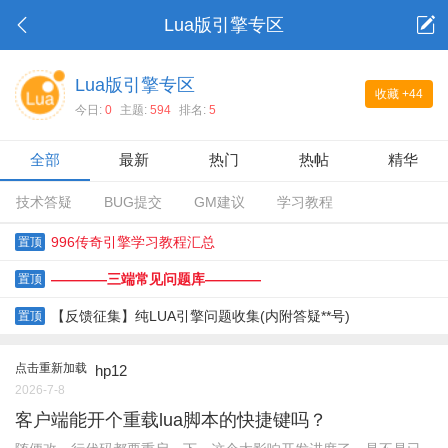
Lua版引擎专区
Lua版引擎专区
收藏
+44
今日:
0
主题:
594
排名:
5
全部
最新
热门
热帖
精华
技术答疑
BUG提交
GM建议
学习教程
996传奇引擎学习教程汇总
置顶
————三端常见问题库————
置顶
【反馈征集】纯LUA引擎问题收集(内附答疑**号)
置顶
点击重新加载
hp12
2026-7-8
客户端能开个重载lua脚本的快捷键吗？