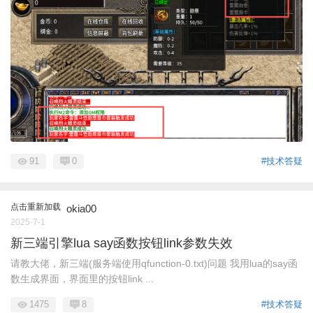
91
0
#技术答疑
点击重新加载
okia00
2025-7-1
新三端引擎lua say函数按钮link参数失效
请教大佬，新三端(服务端使用qfunction-0.txt)问题 我用lua的say函
数生成界面，界面里的按钮link ...
1475
8
#技术答疑