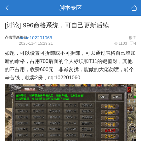
脚本专区
[讨论]
996命格系统，可自己更新后续
点击重新加载
wang102201069
楼主
2025-11-4 15:29:21
1103
4
如题，可以设置可拆卸或不可拆卸，可以通过表格自己增加
新的命格，占用700后面的个人标识和T11的键值对，其他
的不占用，收费600元，非诚勿扰，能做的大佬勿喷，转个
辛苦钱，就卖2份，qq:102201060