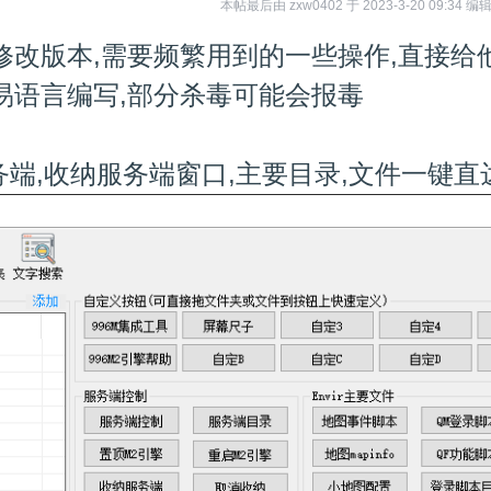
本帖最后由 zxw0402 于 2023-3-20 09:34 编
修改版本,需要频繁用到的一些操作,直接给
易语言编写,部分杀毒可能会报毒
务端,收纳服务端窗口,主要目录,文件一键