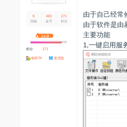
由于自己经常
9
483
271
回帖
金币
积分
由于软件是由
主要功能
1,一键启用服
积分
271
收听TA
发消息