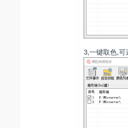
3,一键取色,