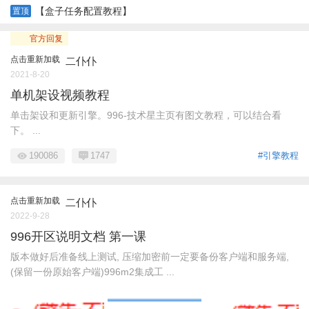
【盒子任务配置教程】
置顶
官方回复
点击重新加载
二仆仆
2021-8-20
单机架设视频教程
单击架设和更新引擎。996-技术星主页有图文教程，可以结合看
下。 ...
190086
1747
#引擎教程
点击重新加载
二仆仆
2022-9-28
996开区说明文档 第一课
版本做好后准备线上测试, 压缩加密前一定要备份客户端和服务端,
(保留一份原始客户端)996m2集成工 ...