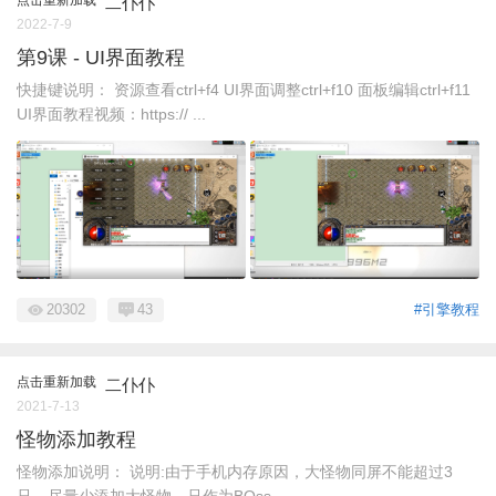
二仆仆
2022-7-9
第9课 - UI界面教程
快捷键说明： 资源查看ctrl+f4 UI界面调整ctrl+f10 面板编辑ctrl+f11
UI界面教程视频：https:// ...
20302
43
#引擎教程
点击重新加载
二仆仆
2021-7-13
怪物添加教程
怪物添加说明： 说明:由于手机内存原因，大怪物同屏不能超过3
只，尽量少添加大怪物，只作为BOss ...