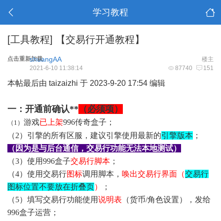
学习教程
[工具教程]
【交易行开通教程】
点击重新加载
shuangAA
楼主
2021-6-10 11:38:14
87740
151
本帖最后由 taizaizhi 于 2023-9-20 17:54 编辑
一：开通前确认**
（必须项）
游戏
已上架
996传奇盒子；
（1）
（2）引擎的所有区服，建议引擎使用最新的
引擎版本
；
（因为是与后台通信，交易行功能无法本地测试）
（3）使用
996盒子
交易行脚本
；
（4）使用交易行
图标
调用脚本，
唤出交易行界面（
交易行
图标位置不要放在折叠页
）
；
（5）填写交易行功能使用
说明表
（货币
/角色设置），发给
996盒子运营；