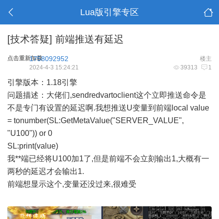
Lua版引擎专区
[技术答疑]
前端推送有延迟
点击重新加载
1758092952
楼主
2024-4-3 15:24:21
39313
1
引擎版本：1.18引擎
问题描述：大佬们,sendredvartoclient这个立即推送命令是
不是专门有设置的延迟啊.我想推送U变量到前端local value
= tonumber(SL:GetMetaValue("SERVER_VALUE",
"U100")) or 0
SL:print(value)
我**端已经将U100加1了,但是前端不会立刻输出1,大概有一
两秒的延迟才会输出1.
前端想显示这个,变量还没过来,很难受