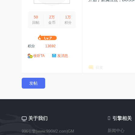
50
2万
1万
回帖
金币
积分
积分
13692
收听TA
发消息
回复
发帖
关于我们

引擎相关
新闻中心
996引擎(www.996M2.com)GM